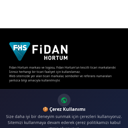
Fidan Hortum markası ve logosu, Fidan Hortum'un tescilli ticari markalarıdır.
İzinsiz herhangi bir ticari faaliyet için kullanılamaz.
Web sitemizde yer alan ticari markalar, semboller ve referans numaraları
yanlızca bilgi amacıyla kullanılmıştır.
🍪 Çerez Kullanımı
Size daha iyi bir deneyim sunmak için çerezleri kullanıyoruz.
İLETIŞIM
Sitemizi kullanmaya devam ederek çerez politikamızı kabul